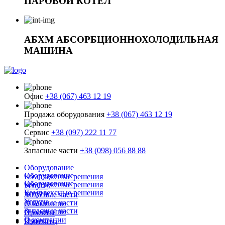
ПАРОВОЙ КОТЕЛ
АБХМ АБСОРБЦИОННОХОЛОДИЛЬНАЯ
МАШИНА
Офис
+38 (067) 463 12 19
Продажа оборудования
+38 (067) 463 12 19
Сервис
+38 (097) 222 11 77
Запасные части
+38 (098) 056 88 88
Оборудование
Оборудование
Комплексные решения
Оборудование
Комплексные решения
Услуги
Комплексные решения
Услуги
Запасные части
Услуги
Запасные части
О компании
Запасные части
О компании
Проекты
О компании
Проекты
Контакты