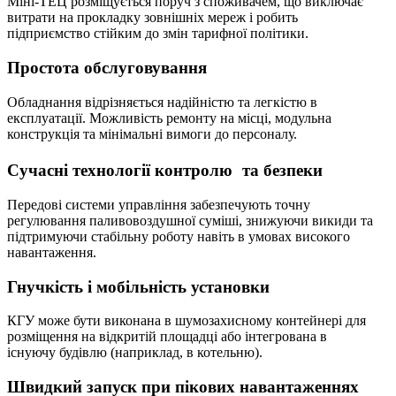
Міні-ТЕЦ розміщується поруч з споживачем, що виключає
витрати на прокладку зовнішніх мереж і робить
підприємство стійким до змін тарифної політики.
Простота обслуговування
Обладнання відрізняється надійністю та легкістю в
експлуатації. Можливість ремонту на місці, модульна
конструкція та мінімальні вимоги до персоналу.
Сучасні технології контролю та безпеки
Передові системи управління забезпечують точну
регулювання паливовоздушної суміші, знижуючи викиди та
підтримуючи стабільну роботу навіть в умовах високого
навантаження.
Гнучкість і мобільність установки
КГУ може бути виконана в шумозахисному контейнері для
розміщення на відкритій площадці або інтегрована в
існуючу будівлю (наприклад, в котельню).
Швидкий запуск при пікових навантаженнях