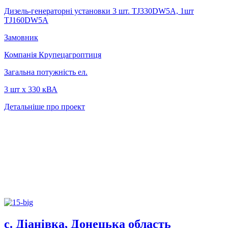
Дизель-генераторні установки 3 шт. TJ330DW5A, 1шт
TJ160DW5A
Замовник
Компанія Крупецагроптиця
Загальна потужність ел.
3 шт х 330 кВА
Детальніше про проект
с. Діанівка, Донецька область