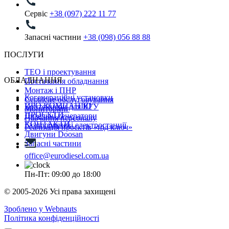
Сервіс
+38 (097) 222 11 77
Запасні частини
+38 (098) 056 88 88
ПОСЛУГИ
ТЕО і проектування
ОБЛАДНАННЯ
Постачання обладнання
Монтаж і ПНР
Когенераційні установки
Сервісне обслуговування
ПРО КОМПАНІЮ
Контейнери для КГУ
Мониторинг
ПРОЄКТИ
Дизельні генератори
Навчання персоналу
КОНТАКТИ
Газопоршневі електростанції
Реалізація проєктів «під ключ»
Двигуни Doosan
Запасні частини
office@eurodiesel.com.ua
Пн-Пт: 09:00 до 18:00
© 2005-2026 Усі права захищені
Зроблено у Webnauts
Політика конфіденційності