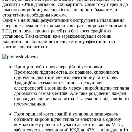
досягати 70% від загальної собівартості. Саме тому перехід до
власного виробництва енергії стає не просто бажаним, а
стратегічно необхідним кроком.
Одним з найбільш результативних інструментів підвищення
енергонезалежності та зниження витрат є впровадження міні-
ТЕЦ (теплоелектроцентралей) на базі когенераційних
установок. Такі системи вже зарекомендували себе як
надійний спосіб підвищити енергетичну ефективність і
контролювати витрати.
Принцип роботи когенераційної установки.
Промислові підприємства, як правило, споживають
одночасно два типи енергії: електричну та теплову.
Традиційна схема постачання — це купівля
електроенергії з зовнішніх мереж і виробництво тепла за
допомогою газових котлів. Але таке розділення джерел
призводить до високих витрат і залежності від зовнішніх
постачальників.
Газопоршневі когенераційні установки дозволяють
об'єднати виробництво тепла та електрики в одному
компактному рішенні. Сучасні агрегати, такі як MTU,
забезпечують електричний ККД до 47%, а в поєднанні з