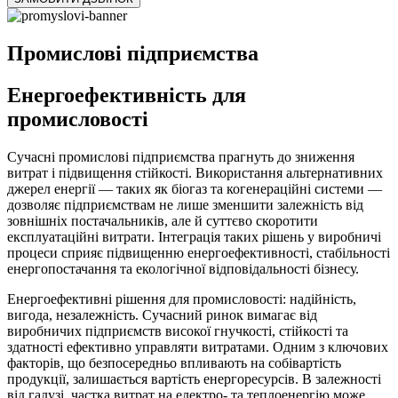
Промислові підприємства
Енергоефективність для
промисловості
Сучасні промислові підприємства прагнуть до зниження
витрат і підвищення стійкості. Використання альтернативних
джерел енергії — таких як біогаз та когенераційні системи —
дозволяє підприємствам не лише зменшити залежність від
зовнішніх постачальників, але й суттєво скоротити
експлуатаційні витрати. Інтеграція таких рішень у виробничі
процеси сприяє підвищенню енергоефективності, стабільності
енергопостачання та екологічної відповідальності бізнесу.
Енергоефективні рішення для промисловості: надійність,
вигода, незалежність. Сучасний ринок вимагає від
виробничих підприємств високої гнучкості, стійкості та
здатності ефективно управляти витратами. Одним з ключових
факторів, що безпосередньо впливають на собівартість
продукції, залишається вартість енергоресурсів. В залежності
від галузі, частка витрат на електро- та теплоенергію може