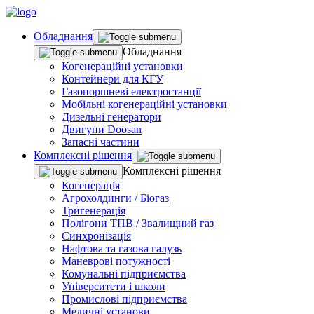
Обладнання
Обладнання
Когенераційні установки
Контейнери для КГУ
Газопоршневі електростанції
Мобільні когенераційні установки
Дизельні генератори
Двигуни Doosan
Запасні частини
Комплекснi рiшення
Комплекснi рiшення
Когенерація
Агрохолдинги / Біогаз
Тригенерація
Полігони ТПВ / Звалищний газ
Синхронізація
Нафтова та газова галузь
Маневрові потужності
Комунальні підприємства
Університети і школи
Промислові підприємства
Медичні установи