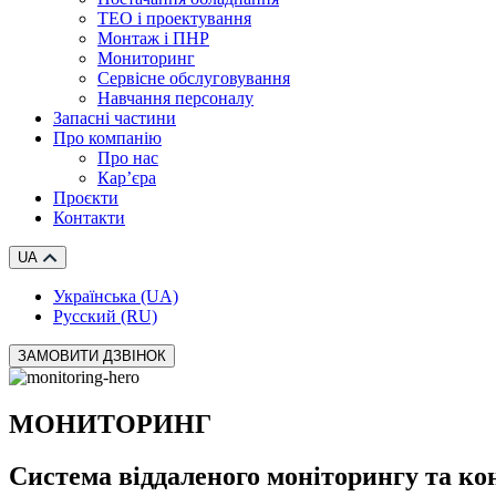
ТЕО і проектування
Монтаж і ПНР
Мониторинг
Сервісне обслуговування
Навчання персоналу
Запасні частини
Про компанію
Про нас
Кар’єра
Проєкти
Контакти
UA
Українська (UA)
Русский (RU)
ЗАМОВИТИ ДЗВІНОК
МОНИТОРИНГ
Система віддаленого моніторингу та к