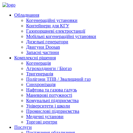
Обладнання
Когенераційні установки
Контейнери для КГУ
Газопоршневі електростанції
Мобільні когенераційні установки
Дизельні генератори
Двигуни Doosan
Запасні частини
Комплекснi рiшення
Когенерація
Агрохолдинги / Біогаз
Тригенерація
Полігони ТПВ / Звалищний газ
Синхронізація
Нафтова та газова галузь
Маневрові потужності
Комунальні підприємства
Університети і школи
Промислові підприємства
Медичні установи
Торгові центри
Послуги
Постачання обладнання