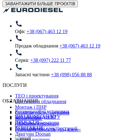
ЗАВАНТАЖИТИ БІЛЬШЕ ПРОЄКТІВ
Офіс
+38 (067) 463 12 19
Продаж обладнання
+38 (067) 463 12 19
Сервіс
+38 (097) 222 11 77
Запасні частини
+38 (098) 056 88 88
ПОСЛУГИ
ТЕО і проектування
ОБЛАДНАННЯ
Постачання обладнання
Монтаж і ПНР
Когенераційні установки
Сервісне обслуговування
ПРО КОМПАНІЮ
Контейнери для КГУ
Мониторинг
ПРОЄКТИ
Дизельні генератори
Навчання персоналу
КОНТАКТИ
Газопоршневі електростанції
Реалізація проєктів «під ключ»
Двигуни Doosan
Запасні частини