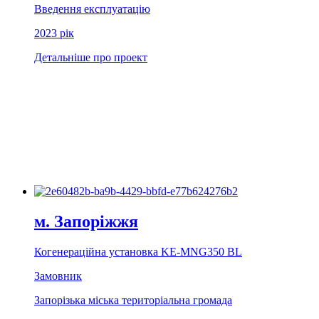
Введення експлуатацію
2023 рiк
Детальніше про проект
м. Запорiжжя
Когенерацiйна установка KE-MNG350 BL
Замовник
Запорізька міська територіальна громада