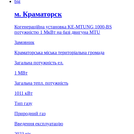
м. Краматорск
Когенерацiйна установка KE-MTUNG 1000-BS
потужнiстю 1 MкВт на базi двигуна MTU
Замовник
Краматорська міська територіальна громада
Загальна потужність ел.
1 MВт
Загальна тепл. потужність
1011 кВт
Тип газу
Природний газ
Введення експлуатацію
2023 рiк