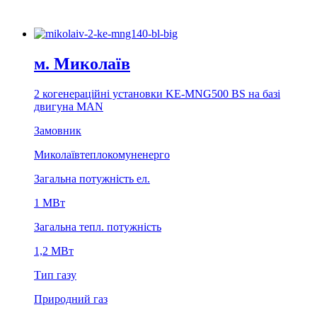
м. Миколаїв
2 когенерацiйнi установки KE-MNG500 BS на базi
двигуна MAN
Замовник
Миколаївтеплокомуненерго
Загальна потужність ел.
1 MВт
Загальна тепл. потужність
1,2 МВт
Тип газу
Природний газ