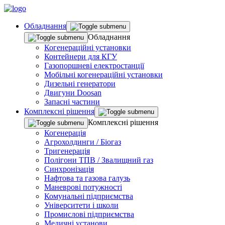
Обладнання
Обладнання
Когенераційні установки
Контейнери для КГУ
Газопоршневі електростанції
Мобільні когенераційні установки
Дизельні генератори
Двигуни Doosan
Запасні частини
Комплекснi рiшення
Комплекснi рiшення
Когенерація
Агрохолдинги / Біогаз
Тригенерація
Полігони ТПВ / Звалищний газ
Синхронізація
Нафтова та газова галузь
Маневрові потужності
Комунальні підприємства
Університети і школи
Промислові підприємства
Медичні установи