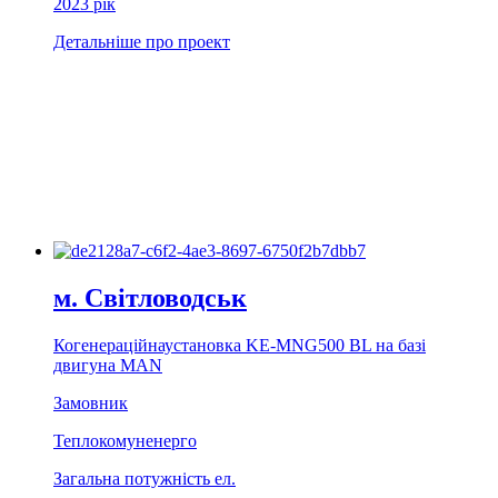
2023 рiк
Детальніше про проект
м. Свiтловодськ
Когенерацiйнаустановка KE-MNG500 BL на базi
двигуна MAN
Замовник
Теплокомуненерго
Загальна потужність ел.