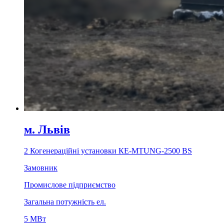
м. Львiв
2 Когенераційні установки КЕ-МTUNG-2500 ВS
Замовник
Промислове підприємство
Загальна потужність ел.
5 МВт