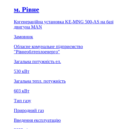
м. Рiвне
Когенерацiйна установка KE-MNG 500-AS на базi
двигуна MAN
Замовник
Обласне комунальне підприємство
"Рiвнеоблтеплоенерго"
Загальна потужність ел.
530 кВт
Загальна тепл. потужність
603 кВт
Тип газу
Природний газ
Введення експлуатацію