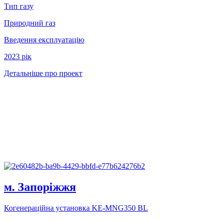
Тип газу
Природний газ
Введення експлуатацію
2023 рiк
Детальніше про проект
м. Запорiжжя
Когенерацiйна установка KE-MNG350 BL