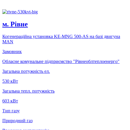
м. Рiвне
Когенерацiйна установка KE-MNG 500-AS на базi двигуна
MAN
Замовник
Обласне комунальне підприємство "Рiвнеоблтеплоенерго"
Загальна потужність ел.
530 кВт
Загальна тепл. потужність
603 кВт
Тип газу
Природний газ