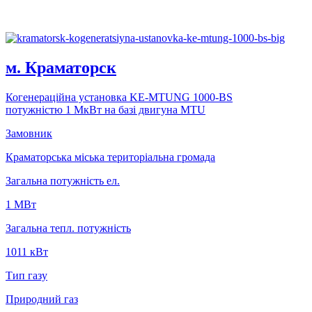
м. Краматорск
Когенерацiйна установка KE-MTUNG 1000-BS
потужнiстю 1 MкВт на базi двигуна MTU
Замовник
Краматорська міська територіальна громада
Загальна потужність ел.
1 MВт
Загальна тепл. потужність
1011 кВт
Тип газу
Природний газ