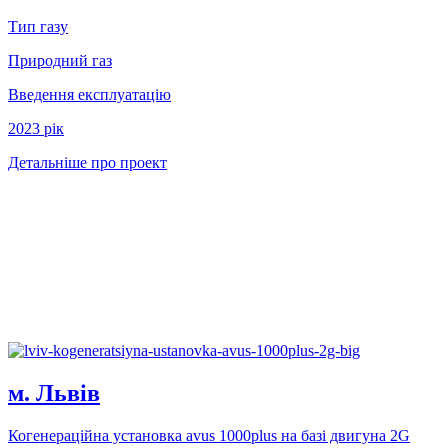
Тип газу
Природний газ
Введення експлуатацію
2023 рiк
Детальніше про проект
м. Львів
Когенерацiйна установка avus 1000plus на базi двигуна 2G