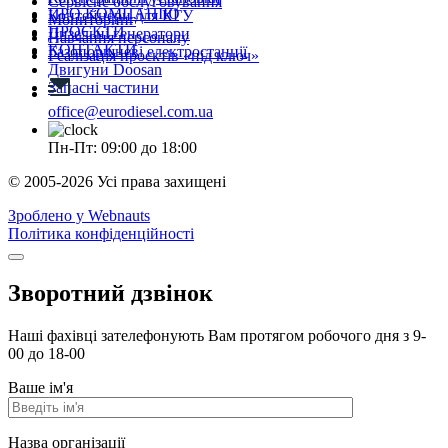
Сервісне обслуговування
ПРО КОМПАНІЮ
Контейнери для КГУ
Мониторинг
ПРОЄКТИ
Дизельні генератори
Навчання персоналу
КОНТАКТИ
Газопоршневі електростанції
Реалізація проєктів «під ключ»
Двигуни Doosan
Запасні частини
office@eurodiesel.com.ua
Пн-Пт: 09:00 до 18:00
© 2005-2026 Усі права захищені
Зроблено у Webnauts
Політика конфіденційності
Зворотний дзвінок
Наші фахівці зателефонують Вам протягом робочого дня з 9-
00 до 18-00
Ваше ім'я
Назва організації