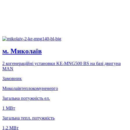
м. Миколаїв
2 когенерацiйнi установки KE-MNG500 BS на базi двигуна
MAN
Замовник
Миколаївтеплокомуненерго
Загальна потужність ел.
1 MВт
Загальна тепл. потужність
1,2 МВт