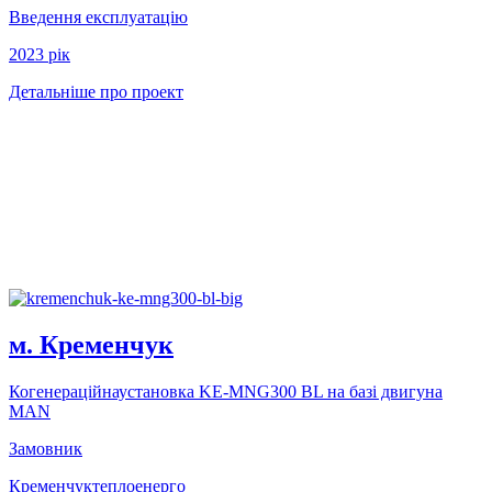
Введення експлуатацію
2023 рiк
Детальніше про проект
м. Кременчук
Когенерацiйнаустановка KE-MNG300 BL на базi двигуна
MAN
Замовник
Кременчуктеплоенерго