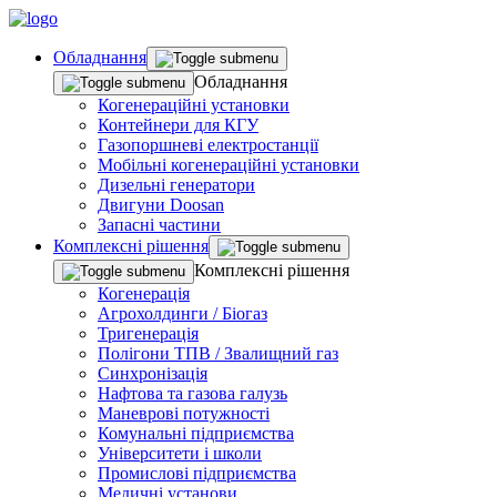
Обладнання
Обладнання
Когенераційні установки
Контейнери для КГУ
Газопоршневі електростанції
Мобільні когенераційні установки
Дизельні генератори
Двигуни Doosan
Запасні частини
Комплекснi рiшення
Комплекснi рiшення
Когенерація
Агрохолдинги / Біогаз
Тригенерація
Полігони ТПВ / Звалищний газ
Синхронізація
Нафтова та газова галузь
Маневрові потужності
Комунальні підприємства
Університети і школи
Промислові підприємства
Медичні установи