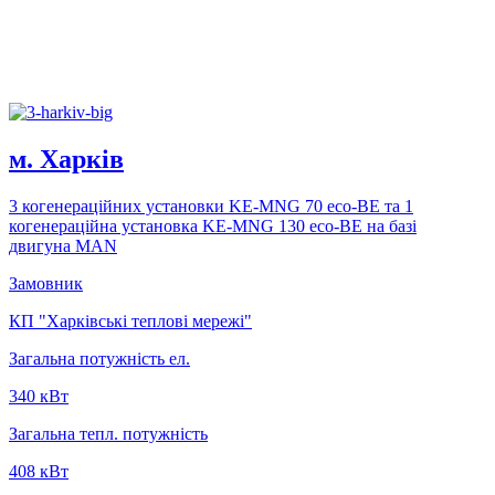
м. Харкiв
3 когенерацiйних установки KE-MNG 70 eco-BE та 1
когенерацiйна установка KE-MNG 130 eco-BE на базi
двигуна MAN
Замовник
КП "Харківські теплові мережі"
Загальна потужність ел.
340 кВт
Загальна тепл. потужність
408 кВт