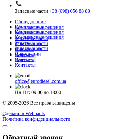
Запасные части
+38 (098) 056 88 88
Оборудование
Оборудование
Комплексные решения
Оборудование
Комплексные решения
Услуги
Комплексные решения
Услуги
Запасные части
Услуги
Запасные части
О компании
Запасные части
О компании
Проекты
О компании
Проекты
Контакты
Проекты
Контакты
Контакты
office@eurodiesel.com.ua
Пн-Пт: 09:00 до 18:00
© 2005-2026 Все права защищены
Сделано в Webnauts
Политика конфиденциальности
Обратный звонок