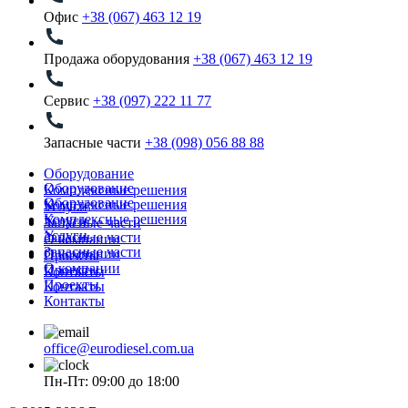
Офис
+38 (067) 463 12 19
Продажа оборудования
+38 (067) 463 12 19
Сервис
+38 (097) 222 11 77
Запасные части
+38 (098) 056 88 88
Оборудование
Оборудование
Комплексные решения
Оборудование
Комплексные решения
Услуги
Комплексные решения
Услуги
Запасные части
Услуги
Запасные части
О компании
Запасные части
О компании
Проекты
О компании
Проекты
Контакты
Проекты
Контакты
Контакты
office@eurodiesel.com.ua
Пн-Пт: 09:00 до 18:00