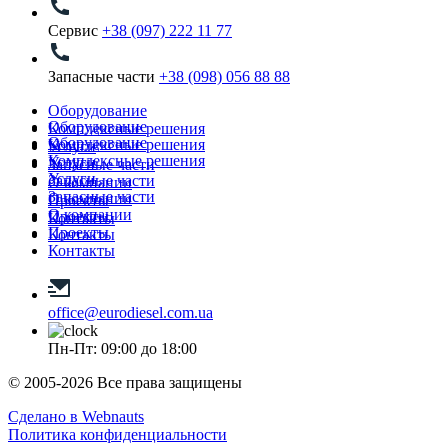
Сервис
+38 (097) 222 11 77
Запасные части
+38 (098) 056 88 88
Оборудование
Оборудование
Комплексные решения
Оборудование
Комплексные решения
Услуги
Комплексные решения
Услуги
Запасные части
Услуги
Запасные части
О компании
Запасные части
О компании
Проекты
О компании
Проекты
Контакты
Проекты
Контакты
Контакты
office@eurodiesel.com.ua
Пн-Пт: 09:00 до 18:00
© 2005-2026 Все права защищены
Сделано в Webnauts
Политика конфиденциальности