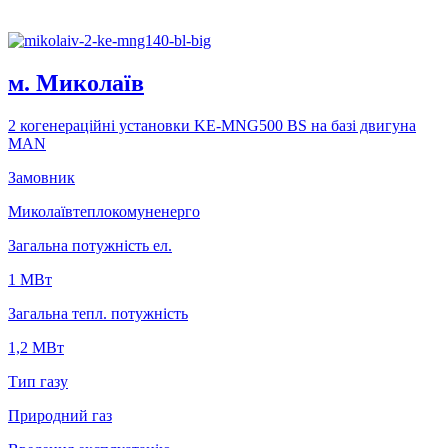
м. Миколаїв
2 когенерацiйнi установки KE-MNG500 BS на базi двигуна
MAN
Замовник
Миколаївтеплокомуненерго
Загальна потужність ел.
1 MВт
Загальна тепл. потужність
1,2 МВт
Тип газу
Природний газ