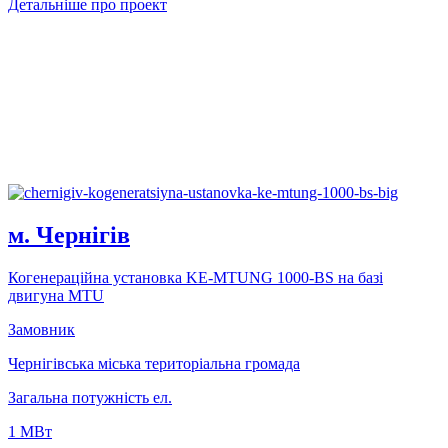
Детальніше про проект
м. Чернiгiв
Когенерацiйна установка KE-MTUNG 1000-BS на базi
двигуна MTU
Замовник
Чернігівська міська територіальна громада
Загальна потужність ел.
1 MВт