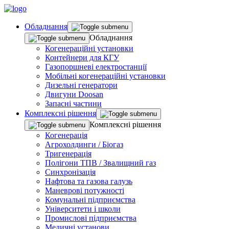
Обладнання
Обладнання
Когенераційні установки
Контейнери для КГУ
Газопоршневі електростанції
Мобільні когенераційні установки
Дизельні генератори
Двигуни Doosan
Запасні частини
Комплекснi рiшення
Комплекснi рiшення
Когенерація
Агрохолдинги / Біогаз
Тригенерація
Полігони ТПВ / Звалищний газ
Синхронізація
Нафтова та газова галузь
Маневрові потужності
Комунальні підприємства
Університети і школи
Промислові підприємства
Медичні установи