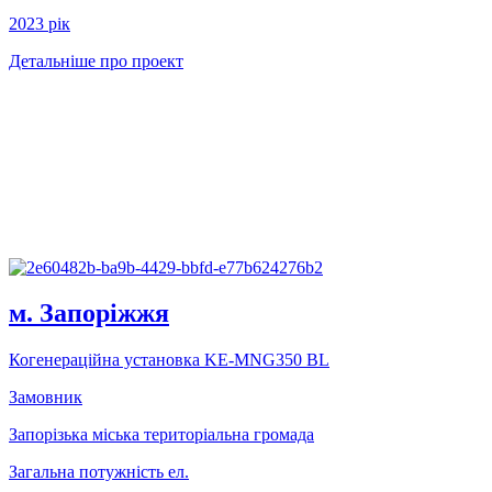
2023 рiк
Детальніше про проект
м. Запорiжжя
Когенерацiйна установка KE-MNG350 BL
Замовник
Запорізька міська територіальна громада
Загальна потужність ел.