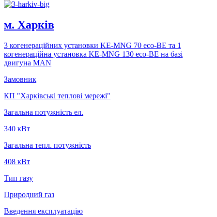
м. Харкiв
3 когенерацiйних установки KE-MNG 70 eco-BE та 1
когенерацiйна установка KE-MNG 130 eco-BE на базi
двигуна MAN
Замовник
КП "Харківські теплові мережі"
Загальна потужність ел.
340 кВт
Загальна тепл. потужність
408 кВт
Тип газу
Природний газ
Введення експлуатацію