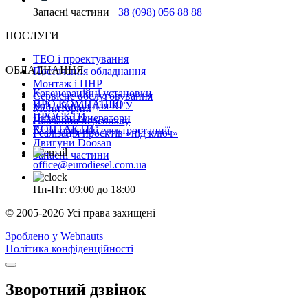
Запасні частини
+38 (098) 056 88 88
ПОСЛУГИ
ТЕО і проектування
ОБЛАДНАННЯ
Постачання обладнання
Монтаж і ПНР
Когенераційні установки
Сервісне обслуговування
ПРО КОМПАНІЮ
Контейнери для КГУ
Мониторинг
ПРОЄКТИ
Дизельні генератори
Навчання персоналу
КОНТАКТИ
Газопоршневі електростанції
Реалізація проєктів «під ключ»
Двигуни Doosan
Запасні частини
office@eurodiesel.com.ua
Пн-Пт: 09:00 до 18:00
© 2005-2026 Усі права захищені
Зроблено у Webnauts
Політика конфіденційності
Зворотний дзвінок