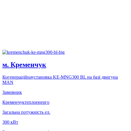
м. Кременчук
Когенерацiйнаустановка KE-MNG300 BL на базi двигуна
MAN
Замовник
Кременчуктеплоенерго
Загальна потужність ел.
300 кВт