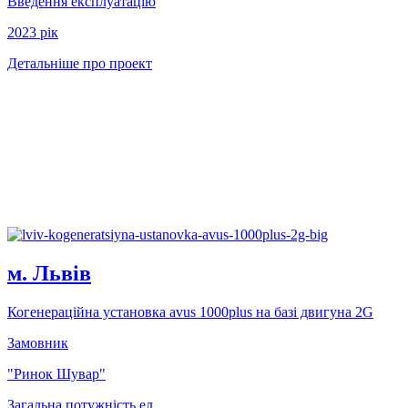
Введення експлуатацію
2023 рiк
Детальніше про проект
м. Львів
Когенерацiйна установка avus 1000plus на базi двигуна 2G
Замовник
"Ринок Шувар"
Загальна потужність ел.