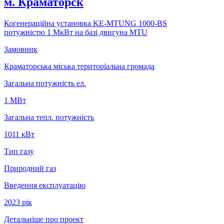
м. Краматорск
Когенерацiйна установка KE-MTUNG 1000-BS
потужнiстю 1 MкВт на базi двигуна MTU
Замовник
Краматорська міська територіальна громада
Загальна потужність ел.
1 MВт
Загальна тепл. потужність
1011 кВт
Тип газу
Природний газ
Введення експлуатацію
2023 рiк
Детальніше про проект