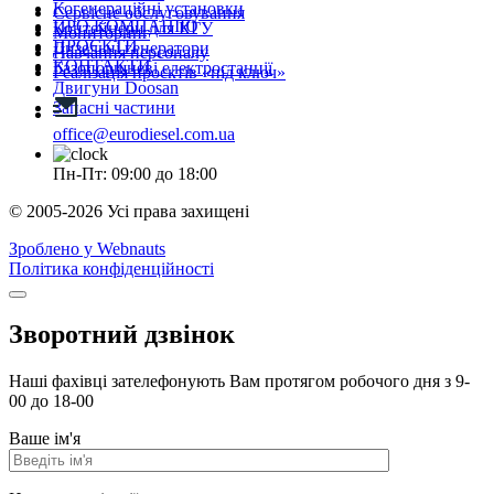
Когенераційні установки
Сервісне обслуговування
ПРО КОМПАНІЮ
Контейнери для КГУ
Мониторинг
ПРОЄКТИ
Дизельні генератори
Навчання персоналу
КОНТАКТИ
Газопоршневі електростанції
Реалізація проєктів «під ключ»
Двигуни Doosan
Запасні частини
office@eurodiesel.com.ua
Пн-Пт: 09:00 до 18:00
© 2005-2026 Усі права захищені
Зроблено у Webnauts
Політика конфіденційності
Зворотний дзвінок
Наші фахівці зателефонують Вам протягом робочого дня з 9-
00 до 18-00
Ваше ім'я