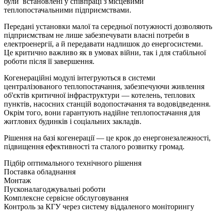
були встановленi у співпраці з місцевими
теплопостачальними підприємствами.
Передані установки малої та середньої потужності дозволяють
підприємствам не лише забезпечувати власні потреби в
електроенергії, а й передавати надлишок до енергосистеми.
Це критично важливо як в умовах війни, так і для стабільної
роботи після її завершення.
Когенераційні модулі інтегруються в системи
централізованого теплопостачання, забезпечуючи живлення
об'єктів критичної інфраструктури — котелень, теплових
пунктів, насосних станцій водопостачання та водовідведення.
Окрім того, вони гарантують надійне теплопостачання для
житлових будинків і соціальних закладів.
Рішення на базі когенерації — це крок до енергонезалежності,
підвищення ефективності та сталого розвитку громад.
Підбір оптимального технічного рішення
Поставка обладнання
Монтаж
Пусконалагоджувальні роботи
Комплексне сервісне обслуговування
Контроль за КГУ через систему віддаленого моніторингу