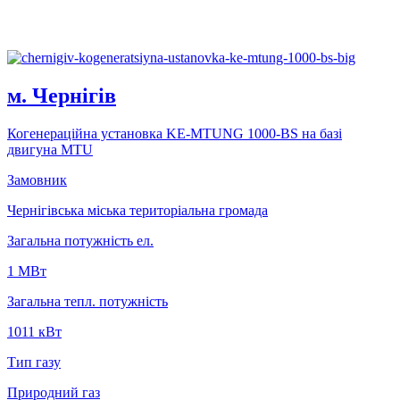
м. Чернiгiв
Когенерацiйна установка KE-MTUNG 1000-BS на базi
двигуна MTU
Замовник
Чернігівська міська територіальна громада
Загальна потужність ел.
1 MВт
Загальна тепл. потужність
1011 кВт
Тип газу
Природний газ