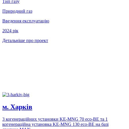
Тип газу
Природний газ
Введення експлуатацію
2024 рiк
Детальніше про проект
м. Харкiв
3 когенерацiйних установки KE-MNG 70 eco-BE та 1
когенерацiйна установка KE-MNG 130 eco-BE на базi