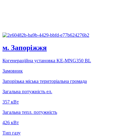
м. Запорiжжя
Когенерацiйна установка KE-MNG350 BL
Замовник
Запорізька міська територіальна громада
Загальна потужність ел.
357 кВт
Загальна тепл. потужність
426 кВт
Тип газу