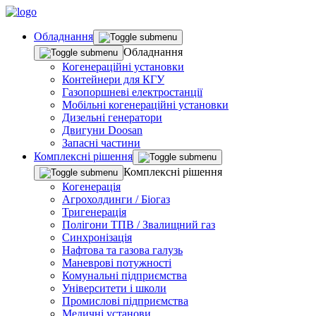
Обладнання
Обладнання
Когенераційні установки
Контейнери для КГУ
Газопоршневі електростанції
Мобільні когенераційні установки
Дизельні генератори
Двигуни Doosan
Запасні частини
Комплекснi рiшення
Комплекснi рiшення
Когенерація
Агрохолдинги / Біогаз
Тригенерація
Полігони ТПВ / Звалищний газ
Синхронізація
Нафтова та газова галузь
Маневрові потужності
Комунальні підприємства
Університети і школи
Промислові підприємства
Медичні установи