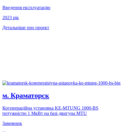
Введення експлуатацію
2023 рiк
Детальніше про проект
м. Краматорск
Когенерацiйна установка KE-MTUNG 1000-BS
потужнiстю 1 MкВт на базi двигуна MTU
Замовник