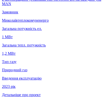
MAN
Замовник
Миколаївтеплокомуненерго
Загальна потужність ел.
1 MВт
Загальна тепл. потужність
1,2 МВт
Тип газу
Природний газ
Введення експлуатацію
2023 рiк
Детальніше про проект