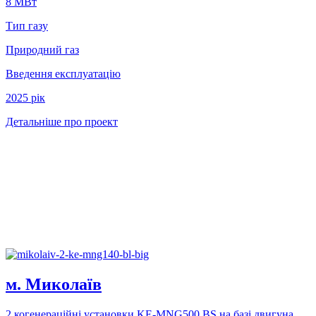
8 МВт
Тип газу
Природний газ
Введення експлуатацію
2025 рік
Детальніше про проект
м. Миколаїв
2 когенерацiйнi установки KE-MNG500 BS на базi двигуна