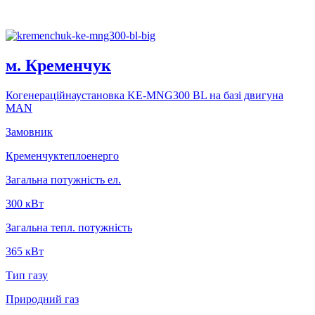
м. Кременчук
Когенерацiйнаустановка KE-MNG300 BL на базi двигуна
MAN
Замовник
Кременчуктеплоенерго
Загальна потужність ел.
300 кВт
Загальна тепл. потужність
365 кВт
Тип газу
Природний газ